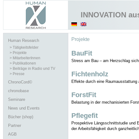
INNOVATION au
Projekte
Human Research
> Tätigkeitsfelder
BauFit
> Projekte
> MitarbeiterInnen
Stress am Bau – am Herzschlag sic
> Publikationen
> Beiträge in Radio und TV
Fichtenholz
> Presse
Effekte durch eine Raumausstattung
ChronoCord©
chronobase
ForstFit
Seminare
Belastung in der mechanisierten Fors
News und Events
Pflegefit
Bücher (shop)
Prospektive Längsschnittstudie und 
Partner
der Arbeitsfähigkeit durch ganzheitl
AGB