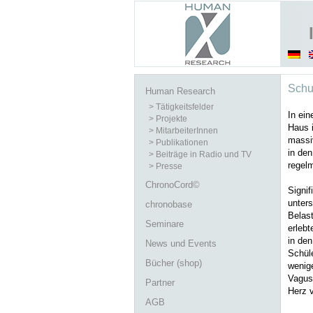
Schu
Human Research
> Tätigkeitsfelder
In ein
> Projekte
Haus 
> MitarbeiterInnen
massi
> Publikationen
in de
> Beiträge in Radio und TV
regel
> Presse
ChronoCord©
Signi
unters
chronobase
Belast
Seminare
erleb
in den
News und Events
Schül
Bücher (shop)
wenig
Vagust
Partner
Herz 
AGB