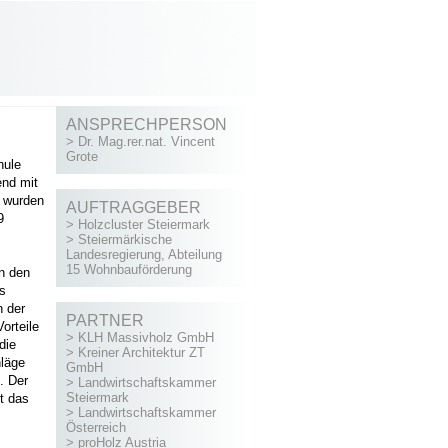
ANSPRECHPERSON
>
Dr. Mag.rer.nat. Vincent
Grote
hule
end mit
n wurden
AUFTRAGGEBER
9
>
Holzcluster Steiermark
>
Steiermärkische
Landesregierung, Abteilung
15 Wohnbauförderung
n den
ls
n der
PARTNER
orteile
>
KLH Massivholz GmbH
die
>
Kreiner Architektur ZT
hläge
GmbH
. Der
>
Landwirtschaftskammer
Steiermark
zt das
>
Landwirtschaftskammer
Österreich
>
proHolz Austria