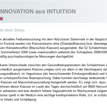
INNOVATION aus INTUITION
le ohne Stress
er aktuellen Felduntersuchung mit dem Holzcluster Steiermark in der Hauptsc
im Ennstal wurden vier Klassenräume ohne (Standardklassen) bzw. überwieg
ven Holzwerkstoffen (Massivholz-Klassen) ausgestattet. Bei 52 SchülerInne
n Sommerferien 2008 sowie zweimonatlich während des Schuljahres 2008/200
mäßig psychophysiologische Messungen durchgeführt.
fikante Unterschiede zwischen den Gesundheitsparametern der SchülerInnen i
chiedlich ausgestatten Klassen zeigten sich vor allem in der Herzfrequenz (a
ungsindikator), im Vagustonus (als herzschonender Erholungsindikator) und i
ten schulspezifischen Beanspruchung. Dabei konnten durchwegs bedeutende V
 Klassen mit Massivholzausstattung festgestellt werden. Es zeigt sich, dass 
erInnen dieser Klassen im Laufe des Tages durchschnittlich um 8600 Herzsc
er aufweisen und eine deutlich höhere Vagusaktivität im Wachzustand zeigten
onus spielt in der Medizin eine wichtige kardioprotektive Rolle, d.h. er schüt
vor Infarkt und Schädigung.